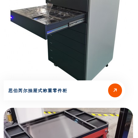
思伯芮尔抽屉式称重零件柜