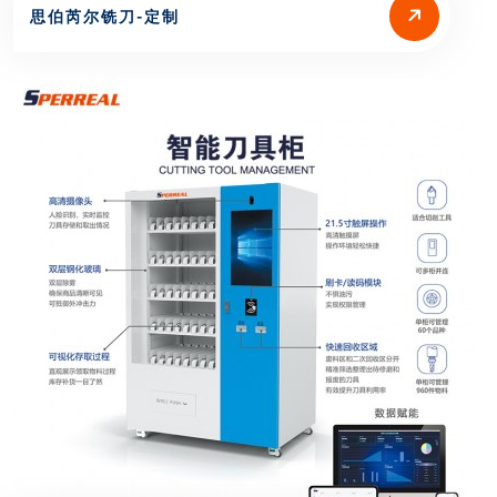
思伯芮尔铣刀-定制